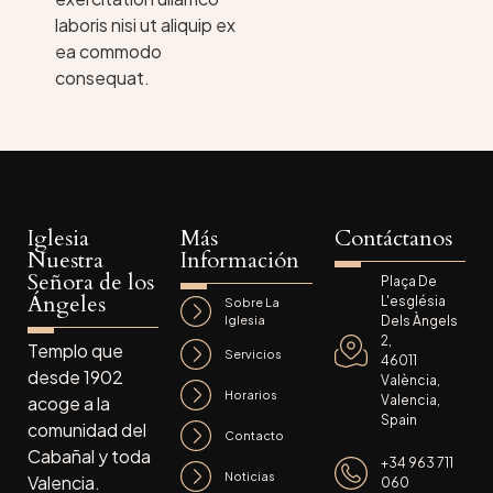
laboris nisi ut aliquip ex
ea commodo
consequat.
Iglesia
Más
Contáctanos
Nuestra
Información
Señora de los
Plaça De
Ángeles
L'església
Sobre La
Iglesia
Dels Àngels
2,
Templo que
Servicios
46011
desde 1902
València,
Horarios
acoge a la
Valencia,
Spain
comunidad del
Contacto
Cabañal y toda
+34 963 711
Noticias
Valencia.
060